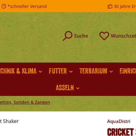
*schneller Versand
30 Jahre E
Suche
Wunschzet
ECHNIK & KLIMA
FUTTER
TERRARIUM
EINRI
ASSELN
zetten, Sonden & Zangen
AquaDistri
Cricket