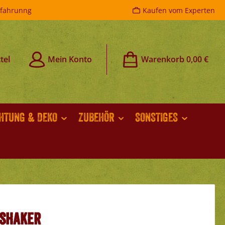
rfahrunng
Kaufen vom Experten
tel
Mein Konto
Warenkorb
0,00 €
CHTUNG & DEKO
ZUBEHÖR
SONSTIGES
 Shaker