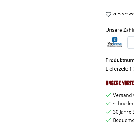
Zum Merkzet
Unsere Zahl
Vorkasse
Pa
Produktnu
Lieferzeit:
1-
Unsere Vorte
Versand 
schnelle
30 Jahre 
Bequemer