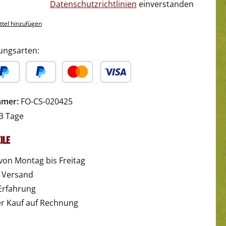
Datenschutzrichtlinien
einverstanden
tel hinzufügen
ungsarten:
yPal
Später Bezahlen
Kredit- oder Debitkarte
mmer:
FO-CS-020425
3 Tage
ile
von Montag bis Freitag
r Versand
Erfahrung
 Kauf auf Rechnung