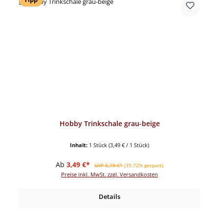
Hobby Trinkschale grau-beige
Inhalt:
1 Stück
(3,49 € / 1 Stück)
Verkaufspreis:
Regulärer Preis:
Ab
3,49 €*
UVP 5,79 €*
(39.72% gespart)
Preise inkl. MwSt. zzgl. Versandkosten
Details