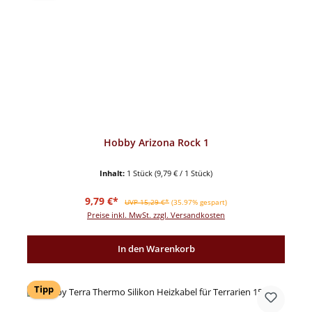
Hobby Arizona Rock 1
Inhalt:
1 Stück
(9,79 € / 1 Stück)
Verkaufspreis:
Regulärer Preis:
9,79 €*
UVP 15,29 €*
(35.97% gespart)
Preise inkl. MwSt. zzgl. Versandkosten
In den Warenkorb
Tipp