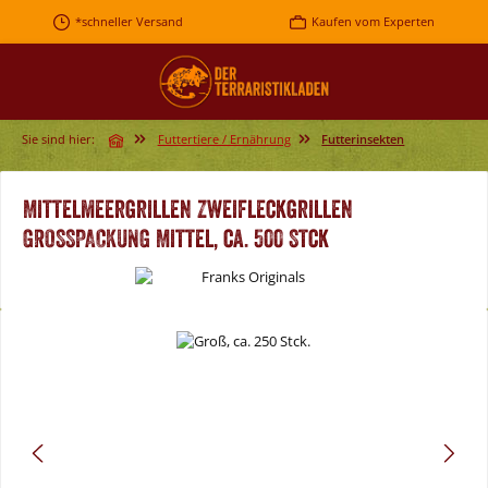
Zum Hauptinhalt springen
*schneller Versand
Kaufen vom Experten
Sie sind hier:
Futtertiere / Ernährung
Futterinsekten
Mittelmeergrillen Zweifleckgrillen
GROSSPACKUNG Mittel, ca. 500 Stck
Bildergalerie überspringen