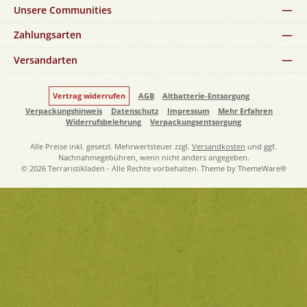
Unsere Communities
Zahlungsarten
Versandarten
Vertrag widerrufen
AGB
Altbatterie-Entsorgung
Verpackungshinweis
Datenschutz
Impressum
Mehr Erfahren
Widerrufsbelehrung
Verpackungsentsorgung
Alle Preise inkl. gesetzl. Mehrwertsteuer zzgl.
Versandkosten
und ggf.
Nachnahmegebühren, wenn nicht anders angegeben.
© 2026 Terraristikladen - Alle Rechte vorbehalten. Theme by
ThemeWare®