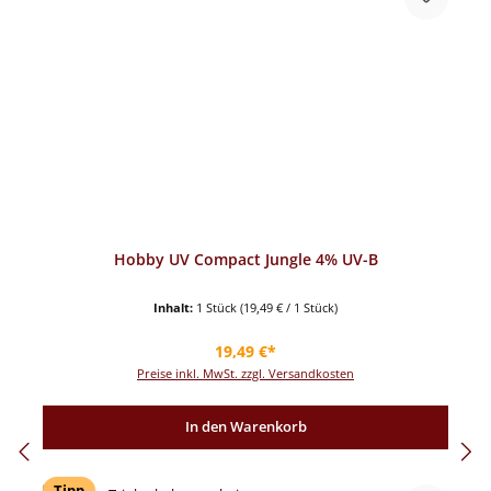
Hobby UV Compact Jungle 4% UV-B
Inhalt:
1 Stück
(19,49 € / 1 Stück)
Regulärer Preis:
19,49 €*
Preise inkl. MwSt. zzgl. Versandkosten
In den Warenkorb
Tipp