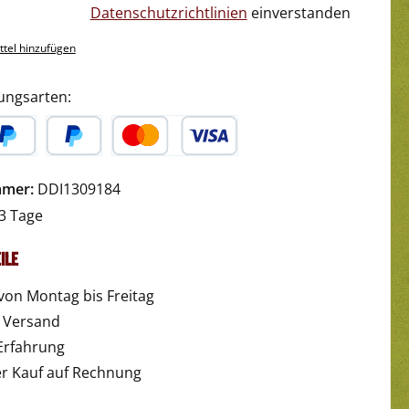
Datenschutzrichtlinien
einverstanden
tel hinzufügen
ungsarten:
yPal
Später Bezahlen
Kredit- oder Debitkarte
mmer:
DDI1309184
3 Tage
ile
von Montag bis Freitag
r Versand
Erfahrung
 Kauf auf Rechnung