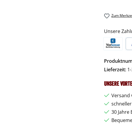
Zum Merkzet
Unsere Zahl
Vorkasse
Pa
Produktnu
Lieferzeit:
1-
Unsere Vorte
Versand 
schnelle
30 Jahre 
Bequemer