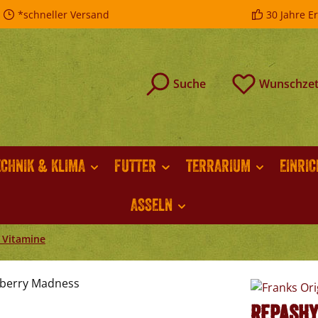
*schneller Versand
30 Jahre E
Suche
Wunschzet
ECHNIK & KLIMA
FUTTER
TERRARIUM
EINRI
ASSELN
 Vitamine
Repashy