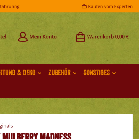
rfahrunng
Kaufen vom Experten
tel
Mein Konto
Warenkorb
0,00 €
CHTUNG & DEKO
ZUBEHÖR
SONSTIGES
 Mulberry Madness