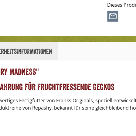
Dieses Prod
erheitsinformationen
rry Madness"
Nahrung für Fruchtfressende Geckos
wertiges Fertigfutter von Franks Originals, speziell entwick
oduktreihe von Repashy, bekannt für seine gleichbleibend h