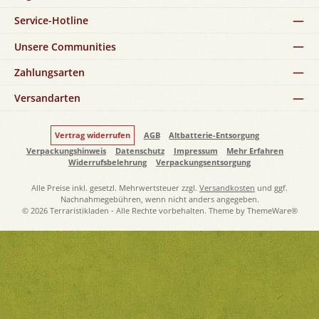
Service-Hotline
Unsere Communities
Zahlungsarten
Versandarten
Vertrag widerrufen
AGB
Altbatterie-Entsorgung
Verpackungshinweis
Datenschutz
Impressum
Mehr Erfahren
Widerrufsbelehrung
Verpackungsentsorgung
Alle Preise inkl. gesetzl. Mehrwertsteuer zzgl.
Versandkosten
und ggf.
Nachnahmegebühren, wenn nicht anders angegeben.
© 2026 Terraristikladen - Alle Rechte vorbehalten. Theme by
ThemeWare®