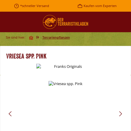
Zum Hauptinhalt springen
*schneller Versand
Kaufen vom Experten
Sie sind hier:
Terrarienpflanzen
Vriesea spp. Pink
Bildergalerie überspringen