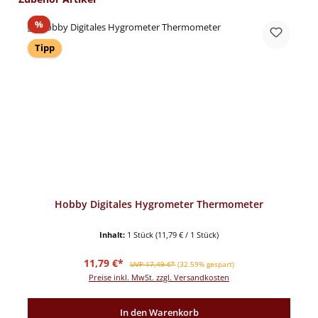
Rabatt
%
Tipp
Hobby Digitales Hygrometer Thermometer
Inhalt:
1 Stück
(11,79 € / 1 Stück)
Verkaufspreis:
Regulärer Preis:
11,79 €*
UVP 17,49 €*
(32.59% gespart)
Preise inkl. MwSt. zzgl. Versandkosten
In den Warenkorb