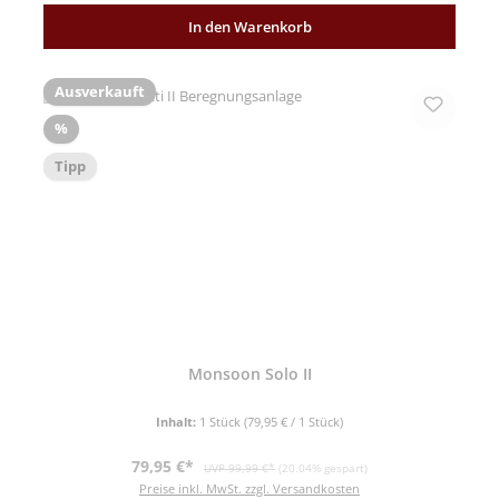
In den Warenkorb
Ausverkauft
Rabatt
%
Tipp
Monsoon Solo II
Inhalt:
1 Stück
(79,95 € / 1 Stück)
Verkaufspreis:
Regulärer Preis:
79,95 €*
UVP 99,99 €*
(20.04% gespart)
Preise inkl. MwSt. zzgl. Versandkosten