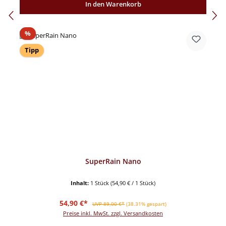
In den Warenkorb
Rabatt
%
Tipp
SuperRain Nano
Inhalt:
1 Stück
(54,90 € / 1 Stück)
Verkaufspreis:
Regulärer Preis:
54,90 €*
UVP 89,00 €*
(38.31% gespart)
Preise inkl. MwSt. zzgl. Versandkosten