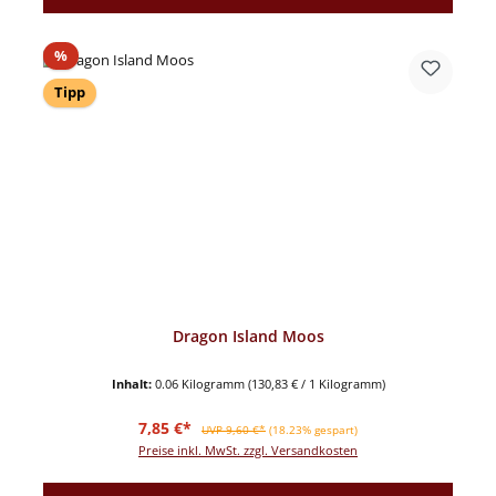
Rabatt
%
Tipp
Dragon Island Moos
Inhalt:
0.06 Kilogramm
(130,83 € / 1 Kilogramm)
Verkaufspreis:
Regulärer Preis:
7,85 €*
UVP 9,60 €*
(18.23% gespart)
Preise inkl. MwSt. zzgl. Versandkosten