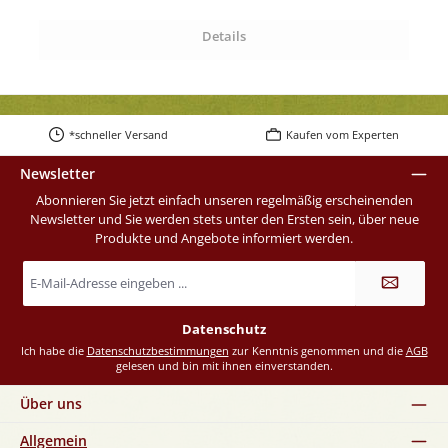
Details
*schneller Versand
Kaufen vom Experten
Newsletter
Abonnieren Sie jetzt einfach unseren regelmäßig erscheinenden
Newsletter und Sie werden stets unter den Ersten sein, über neue
Produkte und Angebote informiert werden.
E-
Mail-
Adresse
*
Datenschutz
Ich habe die
Datenschutzbestimmungen
zur Kenntnis genommen und die
AGB
gelesen und bin mit ihnen einverstanden.
Über uns
Allgemein