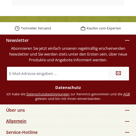
*schneller Versand
Kaufen vom Experten
Newsletter
Abonnieren Sie jetzt einfach unseren regelmäßig erscheinenden
Newsletter und Sie werden stets unter den Ersten sein, über neue
Produkte und Angebote informiert werden.
E-
Mail-
Adresse
*
Datenschutz
Ich habe die
Datenschutzbestimmungen
zur Kenntnis genommen und die
AGB
gelesen und bin mit ihnen einverstanden.
Über uns
Allgemein
Service-Hotline