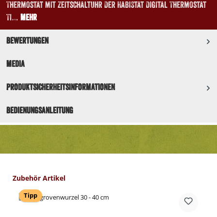
Thermostat mit Zeitschaltuhr Der HabiStat Digital Thermostat
Ti…
Mehr
Bewertungen
Media
Produktsicherheitsinformationen
Bedienungsanleitung
Produktgalerie überspringen
Zubehör Artikel
Tipp