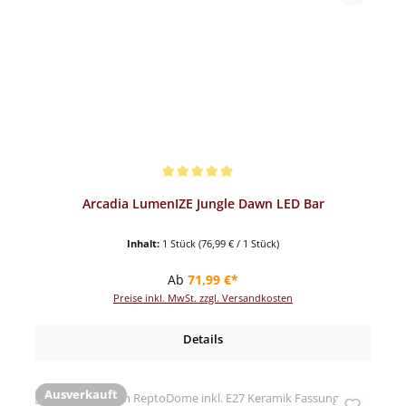
Durchschnittliche Bewertung von 5 von 5 Sternen
Arcadia LumenIZE Jungle Dawn LED Bar
Inhalt:
1 Stück
(76,99 € / 1 Stück)
Regulärer Preis:
Ab
71,99 €*
Preise inkl. MwSt. zzgl. Versandkosten
Details
Ausverkauft