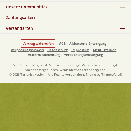
Unsere Communities
Zahlungsarten
Versandarten
Vertrag widerrufen
AGB
Altbatterie-Entsorgung
Verpackungshinweis
Datenschutz
Impressum
Mehr Erfahren
Widerrufsbelehrung
Verpackungsentsorgung
Alle Preise inkl. gesetzl. Mehrwertsteuer zzgl.
Versandkosten
und ggf.
Nachnahmegebühren, wenn nicht anders angegeben.
© 2026 Terraristikladen - Alle Rechte vorbehalten. Theme by
ThemeWare®