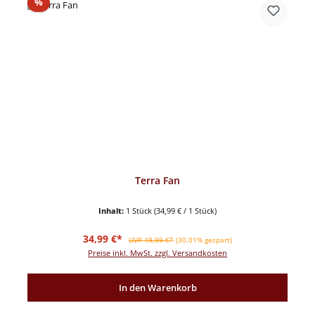
Rabatt
%
Terra Fan
Inhalt:
1 Stück
(34,99 € / 1 Stück)
Verkaufspreis:
Regulärer Preis:
34,99 €*
UVP 49,99 €*
(30.01% gespart)
Preise inkl. MwSt. zzgl. Versandkosten
In den Warenkorb