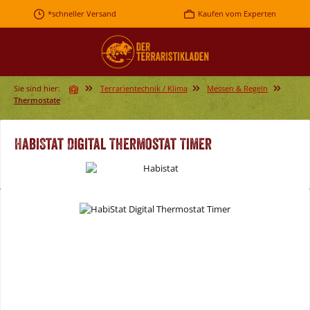
Zum Hauptinhalt springen
*schneller Versand
Kaufen vom Experten
Sie sind hier:
Terrarientechnik / Klima
Messen & Regeln
Thermostate
HabiStat Digital Thermostat Timer
Bildergalerie überspringen