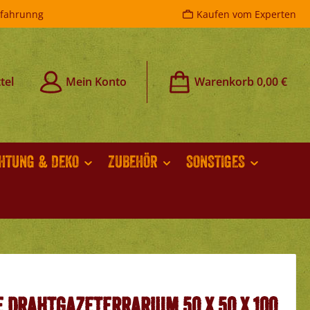
rfahrunng
Kaufen vom Experten
tel
Mein Konto
Warenkorb
0,00 €
CHTUNG & DEKO
ZUBEHÖR
SONSTIGES
e Drahtgazeterrarium 50 x 50 x 100