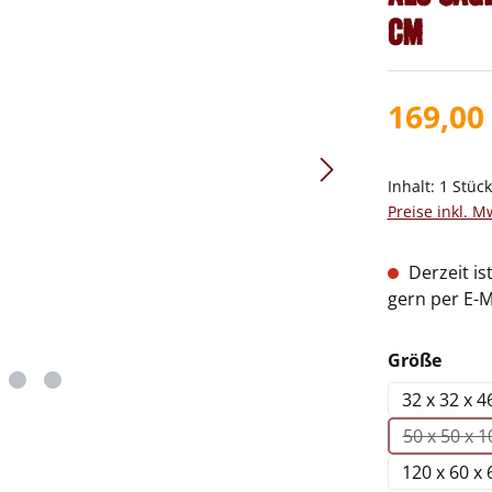
cm
169,00
Inhalt:
1 Stüc
Preise inkl. M
Derzeit is
gern per E-M
ausw
Größe
32 x 32 x 
50 x 50 x 
(Di
120 x 60 x