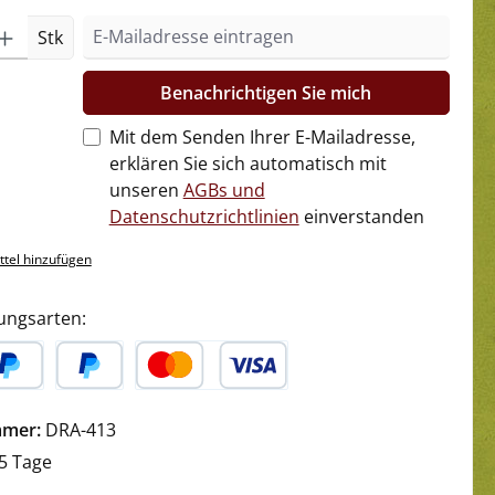
Stk
Benachrichtigen Sie mich
Mit dem Senden Ihrer E-Mailadresse,
erklären Sie sich automatisch mit
unseren
AGBs und
Datenschutzrichtlinien
einverstanden
tel hinzufügen
ungsarten:
yPal
Später Bezahlen
Kredit- oder Debitkarte
mmer:
DRA-413
5 Tage