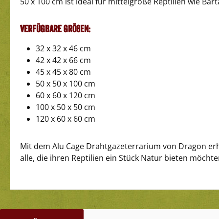
50 x 100 cm ist ideal für mittelgroße Reptilien wie 
Verfügbare Größen:
32 x 32 x 46 cm
42 x 42 x 66 cm
45 x 45 x 80 cm
50 x 50 x 100 cm
60 x 60 x 120 cm
100 x 50 x 50 cm
120 x 60 x 60 cm
Mit dem Alu Cage Drahtgazeterrarium von Dragon erhal
alle, die ihren Reptilien ein Stück Natur bieten möchte