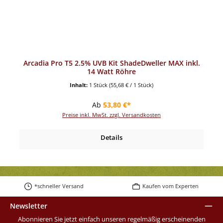
Arcadia Pro T5 2.5% UVB Kit ShadeDweller MAX inkl.
14 Watt Röhre
Inhalt:
1 Stück
(55,68 € / 1 Stück)
Regulärer Preis:
Ab
53,80 €*
Preise inkl. MwSt. zzgl. Versandkosten
Details
*schneller Versand
Kaufen vom Experten
Newsletter
Abonnieren Sie jetzt einfach unseren regelmäßig erscheinenden