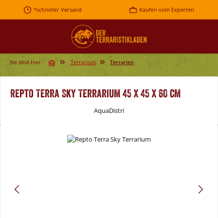
Zum Hauptinhalt springen
*schneller Versand
Kaufen vom Experten
Sie sind hier:
Terrarium
Terrarien
Repto Terra Sky Terrarium 45 x 45 x 60 cm
AquaDistri
Bildergalerie überspringen