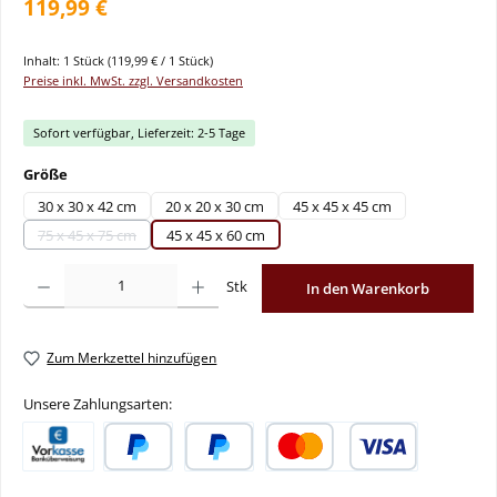
119,99 €
Inhalt:
1 Stück
(119,99 € / 1 Stück)
Preise inkl. MwSt. zzgl. Versandkosten
Sofort verfügbar, Lieferzeit: 2-5 Tage
auswählen
Größe
30 x 30 x 42 cm
20 x 20 x 30 cm
45 x 45 x 45 cm
75 x 45 x 75 cm
45 x 45 x 60 cm
(Diese Option ist zurzeit nicht verfügbar.)
Produkt Anzahl: Gib den gewünschten Wert ein oder benutze die Schaltflächen um
Stk
In den Warenkorb
Zum Merkzettel hinzufügen
Unsere Zahlungsarten:
Vorkasse
PayPal
Später Bezahlen
Kredit- oder Debitkarte