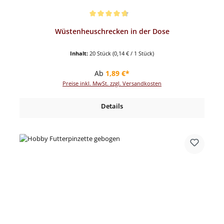
Durchschnittliche Bewertung von 4.82 von 5 Sternen
Wüstenheuschrecken in der Dose
Inhalt:
20 Stück
(0,14 € / 1 Stück)
Regulärer Preis:
Ab
1,89 €*
Preise inkl. MwSt. zzgl. Versandkosten
Details